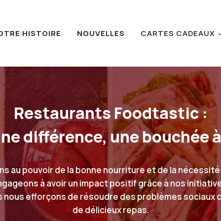
OTRE HISTOIRE
NOUVELLES
CARTES CADEAUX
Restaurants Foodtastic :
une différence, une bouchée à 
 au pouvoir de la bonne nourriture et de la nécessit
ageons à avoir un impact positif grâce à nos initiativ
 nous efforçons de résoudre des problèmes sociaux c
de délicieux repas.