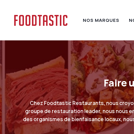
Skip
to
content
NOS MARQUES
N
Faire 
Chez Foodtastic Restaurants, nous croyons
groupe de restauration leader, nous nous eng
des organismes de bienfaisance locaux, nous